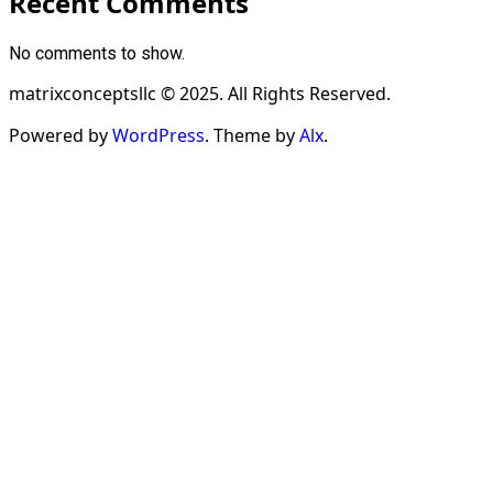
Recent Comments
No comments to show.
matrixconceptsllc © 2025. All Rights Reserved.
Powered by
WordPress
. Theme by
Alx
.