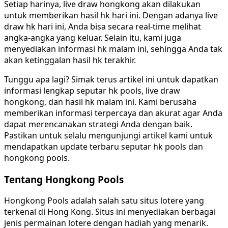
Setiap harinya, live draw hongkong akan dilakukan
untuk memberikan hasil hk hari ini. Dengan adanya live
draw hk hari ini, Anda bisa secara real-time melihat
angka-angka yang keluar. Selain itu, kami juga
menyediakan informasi hk malam ini, sehingga Anda tak
akan ketinggalan hasil hk terakhir.
Tunggu apa lagi? Simak terus artikel ini untuk dapatkan
informasi lengkap seputar hk pools, live draw
hongkong, dan hasil hk malam ini. Kami berusaha
memberikan informasi terpercaya dan akurat agar Anda
dapat merencanakan strategi Anda dengan baik.
Pastikan untuk selalu mengunjungi artikel kami untuk
mendapatkan update terbaru seputar hk pools dan
hongkong pools.
Tentang Hongkong Pools
Hongkong Pools adalah salah satu situs lotere yang
terkenal di Hong Kong. Situs ini menyediakan berbagai
jenis permainan lotere dengan hadiah yang menarik.