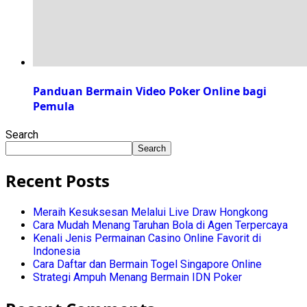
Panduan Bermain Video Poker Online bagi
Pemula
Search
Search
Recent Posts
Meraih Kesuksesan Melalui Live Draw Hongkong
Cara Mudah Menang Taruhan Bola di Agen Terpercaya
Kenali Jenis Permainan Casino Online Favorit di
Indonesia
Cara Daftar dan Bermain Togel Singapore Online
Strategi Ampuh Menang Bermain IDN Poker