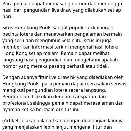
Para pemain dapat memasang nomor dan menunggu
hasil dari pengundian live draw yang dilakukan setiap
hari.
Situs Hongkong Pools sangat populer di kalangan
pecinta lotere dan menawarkan pengalaman bermain
yang seru dan menghibur. Selain itu, situs ini juga
memberikan informasi terkini mengenai hasil lotere
Hong Kong setiap malam. Pemain dapat melihat
langsung hasil pengundian dan mengetahui apakah
nomor yang mereka pasang berhasil atau tidak.
Dengan adanya fitur live draw hk yang disediakan oleh
Hongkong Pools, para pemain dapat merasakan sensasi
mengikuti pengundian lotere secara langsung.
Pengundian dilakukan dengan transparan dan
profesional, sehingga pemain dapat merasa aman dan
nyaman ketika bermain di situs ini.
(Artikel ini akan dilanjutkan dengan dua bagian lainnya
yang menjelaskan lebih lanjut mengenai fitur dan