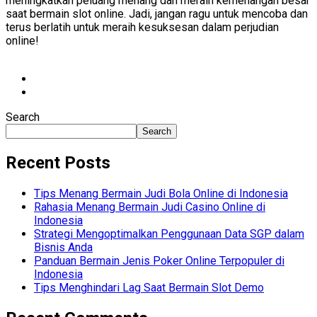
meningkatkan peluang menang dan meraih kemenangan besar
saat bermain slot online. Jadi, jangan ragu untuk mencoba dan
terus berlatih untuk meraih kesuksesan dalam perjudian
online!
Search
Search
Recent Posts
Tips Menang Bermain Judi Bola Online di Indonesia
Rahasia Menang Bermain Judi Casino Online di
Indonesia
Strategi Mengoptimalkan Penggunaan Data SGP dalam
Bisnis Anda
Panduan Bermain Jenis Poker Online Terpopuler di
Indonesia
Tips Menghindari Lag Saat Bermain Slot Demo