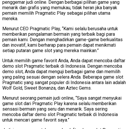
penggemar judi online. Dengan berbagai pilihan game yang
menarik dan grafis yang memukau, tidak heran jika banyak
pemain memilih Pragmatic Play sebagai pilihan utama
mereka.
Menurut CEO Pragmatic Play, “Kami selalu berusaha untuk
memberikan pengalaman bermain yang terbaik bagi para
pemain kami. Dengan menghadirkan game-game berkualitas
dan inovatif, kami berharap para pemain dapat menikmati
setiap putaran game slot yang mereka mainkan.”
Untuk memilih game favorit Anda, Anda dapat mencoba daftar
demo slot Pragmatic terbaik di Indonesia. Dengan mencoba
demo slot, Anda dapat menguji berbagai game dan memilih
yang paling sesuai dengan selera Anda. Beberapa game slot
Pragmatic yang sangat populer di Indonesia antara lain adalah
Wolf Gold, Sweet Bonanza, dan Aztec Gems.
Menurut seorang pemain judi online, “Saya sangat menyukai
game slot dari Pragmatic Play karena selalu memberikan
sensasi bermain yang seru dan menarik. Saya sering
mencoba daftar demo slot Pragmatic terbaik di Indonesia
untuk mencari game favorit saya.”