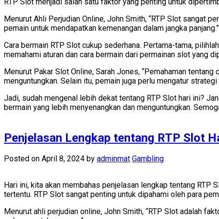
RTP Slot menjadi salah satu faktor yang penting untuk diperti
Menurut Ahli Perjudian Online, John Smith, “RTP Slot sangat pe
pemain untuk mendapatkan kemenangan dalam jangka panjang.”
Cara bermain RTP Slot cukup sederhana. Pertama-tama, pilihlah
memahami aturan dan cara bermain dari permainan slot yang dipi
Menurut Pakar Slot Online, Sarah Jones, “Pemahaman tentang 
menguntungkan. Selain itu, pemain juga perlu mengatur strateg
Jadi, sudah mengenal lebih dekat tentang RTP Slot hari ini? 
bermain yang lebih menyenangkan dan menguntungkan. Semoga a
Penjelasan Lengkap tentang RTP Slot Har
Posted on April 8, 2024
by
adminmat
Gambling
Hari ini, kita akan membahas penjelasan lengkap tentang RTP 
tertentu. RTP Slot sangat penting untuk dipahami oleh para p
Menurut ahli perjudian online, John Smith, “RTP Slot adalah f