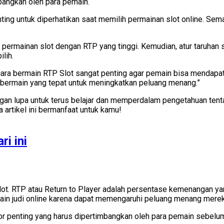
mbangkan oleh para pemain.
nting untuk diperhatikan saat memilih permainan slot online. Se
 permainan slot dengan RTP yang tinggi. Kemudian, atur taruhan 
lih.
cara bermain RTP Slot sangat penting agar pemain bisa mendap
i bermain yang tepat untuk meningkatkan peluang menang.”
Jangan lupa untuk terus belajar dan memperdalam pengetahuan te
rtikel ini bermanfaat untuk kamu!
i ini
Slot. RTP atau Return to Player adalah persentase kemenangan 
emain judi online karena dapat memengaruhi peluang menang merek
aktor penting yang harus dipertimbangkan oleh para pemain sebel