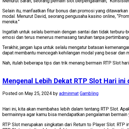
Menurut Sarah, seorang pemain slot berpengalaman, “Konsiste
Selain itu, manfaatkan fitur bonus dan promosi yang ditawarkan
modal. Menurut David, seorang pengusaha kasino online, “Pr
mereka.”
Ingatlah untuk selalu bermain dengan santai dan tidak terburu-
emosi dan terus menerus memasang taruhan tanpa pertimbang
Terakhir, jangan lupa untuk selalu mengatur batasan kemenanga
dapat membantu mencegah kehilangan modal yang besar dan 
Nah, itulah beberapa tips dan trik menang bermain RTP Slot ha
Mengenal Lebih Dekat RTP Slot Hari ini
Posted on May 25, 2024
by
adminmat
Gambling
Hari ini, kita akan membahas lebih dalam tentang RTP Slot. Ap
bermainnya agar kamu bisa mendapatkan pengalaman bermain 
RTP Slot merupakan singkatan dari Return to Player Slot. RTP i