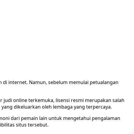
ran di internet. Namun, sebelum memulai petualangan
r judi online terkemuka, lisensi resmi merupakan salah
si yang dikeluarkan oleh lembaga yang terpercaya.
estimoni dari pemain lain untuk mengetahui pengalaman
litas situs tersebut.