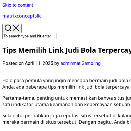
Skip to content
matrixconceptsllc
Tips Memilih Link Judi Bola Terperc
Posted on April 11, 2025
by
adminmat
Gambling
Halo para pemula yang ingin mencoba bermain judi bola on
Anda, ada beberapa tips memilih link judi bola terpercay
Pertama-tama, penting untuk memastikan bahwa situs judi 
satu indikator utama keamanan dan kepercayaan sebuah sit
Selain itu, perhatikan juga reputasi situs tersebut di k
mereka bermain di situs tersebut. Dengan begitu, Anda bi