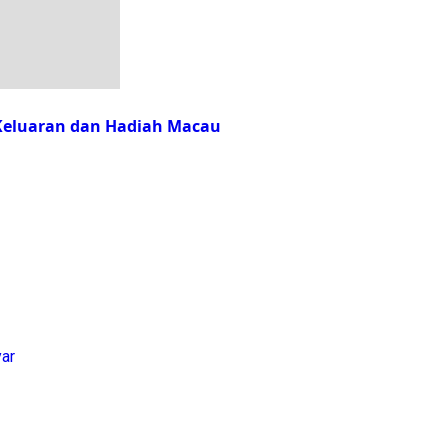
Keluaran dan Hadiah Macau
yar